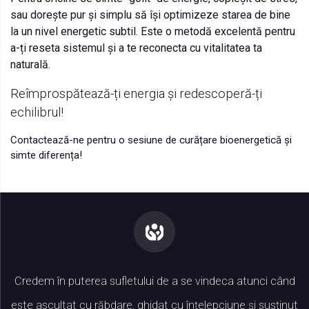
sau dorește pur și simplu să își optimizeze starea de bine
la un nivel energetic subtil. Este o metodă excelentă pentru
a-ți reseta sistemul și a te reconecta cu vitalitatea ta
naturală.
Reîmprospătează-ți energia și redescoperă-ți
echilibrul!
Contactează-ne pentru o sesiune de curățare bioenergetică și
simte diferența!
Credem în puterea sufletului de a se vindeca atunci când
este ascultat cu răbdare, ghidat cu înțelepciune și susținut