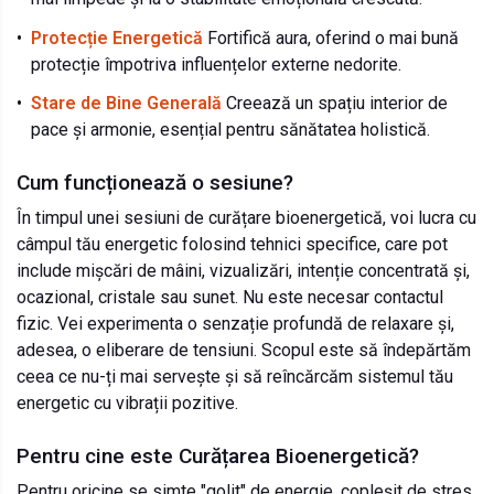
•
Protecție Energetică
Fortifică aura, oferind o mai bună
protecție împotriva influențelor externe nedorite.
•
Stare de Bine Generală
Creează un spațiu interior de
pace și armonie, esențial pentru sănătatea holistică.
Cum funcționează o sesiune?
În timpul unei sesiuni de curățare bioenergetică, voi lucra cu
câmpul tău energetic folosind tehnici specifice, care pot
include mișcări de mâini, vizualizări, intenție concentrată și,
ocazional, cristale sau sunet. Nu este necesar contactul
fizic. Vei experimenta o senzație profundă de relaxare și,
adesea, o eliberare de tensiuni. Scopul este să îndepărtăm
ceea ce nu-ți mai servește și să reîncărcăm sistemul tău
energetic cu vibrații pozitive.
Pentru cine este Curățarea Bioenergetică?
Pentru oricine se simte "golit" de energie, copleșit de stres,