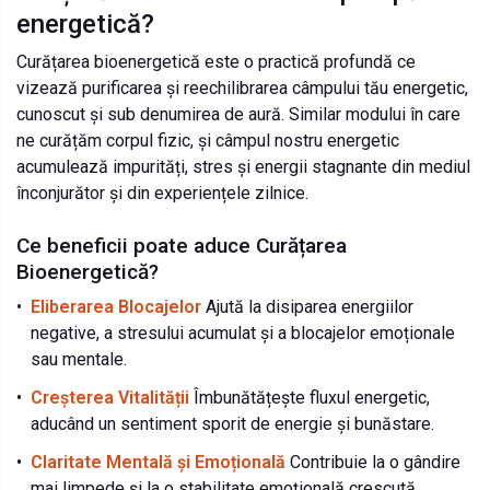
energetică?
Curățarea bioenergetică este o practică profundă ce
vizează purificarea și reechilibrarea câmpului tău energetic,
cunoscut și sub denumirea de aură. Similar modului în care
ne curățăm corpul fizic, și câmpul nostru energetic
acumulează impurități, stres și energii stagnante din mediul
înconjurător și din experiențele zilnice.
Ce beneficii poate aduce Curățarea
Bioenergetică?
•
Eliberarea Blocajelor
Ajută la disiparea energiilor
negative, a stresului acumulat și a blocajelor emoționale
sau mentale.
•
Creșterea Vitalității
Îmbunătățește fluxul energetic,
aducând un sentiment sporit de energie și bunăstare.
•
Claritate Mentală și Emoțională
Contribuie la o gândire
mai limpede și la o stabilitate emoțională crescută.