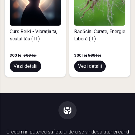
Curs Reiki - Vibrația ta,
Rădăcini Curate, Energie
scutul tău ( II )
Liberă ( I )
300 lei
500 lei
300 lei
500 lei
Vezi detalii
Vezi detalii
Credem în puterea sufletului de a se vindeca atunci când