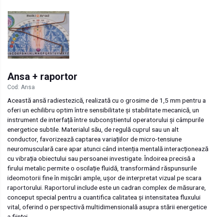
Ansa + raportor
Cod: Ansa
Această ansă radiestezică, realizată cu o grosime de 1,5 mm pentru a
oferi un echilibru optim între sensibilitate și stabilitate mecanică, un
instrument de interfață între subconștientul operatorului și câmpurile
energetice subtile. Materialul său, de regulă cuprul sau un alt
conductor, favorizează captarea variațiilor de micro-tensiune
neuromusculară care apar atunci când intenția mentală interacționează
cu vibrația obiectului sau persoanei investigate. Îndoirea precisă a
firului metalic permite o oscilație fluidă, transformând răspunsurile
ideomotorii fine în mișcări ample, ușor de interpretat vizual pe scara
raportorului. Raportorul include este un cadran complex de măsurare,
conceput special pentru a cuantifica calitatea și intensitatea fluxului
vital, oferind o perspectivă multidimensională asupra stării energetice
a ființei.