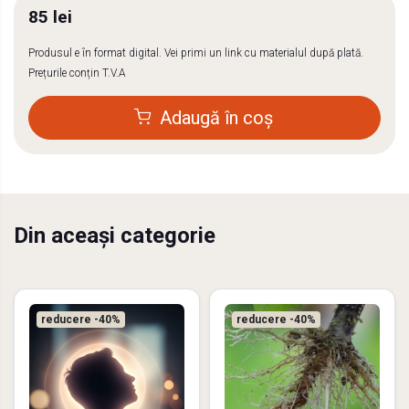
85 lei
Produsul e în format digital. Vei primi un link cu materialul după plată.
Prețurile conțin T.V.A
Adaugă în coș
Din aceași categorie
reducere
-40%
reducere
-40%