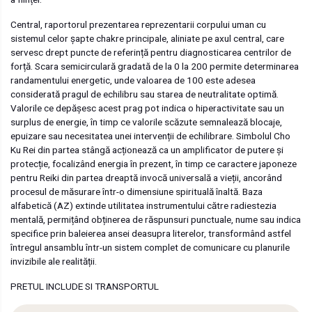
Central, raportorul prezentarea reprezentarii corpului uman cu
sistemul celor șapte chakre principale, aliniate pe axul central, care
servesc drept puncte de referință pentru diagnosticarea centrilor de
forță. Scara semicirculară gradată de la 0 la 200 permite determinarea
randamentului energetic, unde valoarea de 100 este adesea
considerată pragul de echilibru sau starea de neutralitate optimă.
Valorile ce depășesc acest prag pot indica o hiperactivitate sau un
surplus de energie, în timp ce valorile scăzute semnalează blocaje,
epuizare sau necesitatea unei intervenții de echilibrare. Simbolul Cho
Ku Rei din partea stângă acționează ca un amplificator de putere și
protecție, focalizând energia în prezent, în timp ce caractere japoneze
pentru Reiki din partea dreaptă invocă universală a vieții, ancorând
procesul de măsurare într-o dimensiune spirituală înaltă. Baza
alfabetică (AZ) extinde utilitatea instrumentului către radiestezia
mentală, permițând obținerea de răspunsuri punctuale, nume sau indica
specifice prin baleierea ansei deasupra literelor, transformând astfel
întregul ansamblu într-un sistem complet de comunicare cu planurile
invizibile ale realității.
PRETUL INCLUDE SI TRANSPORTUL